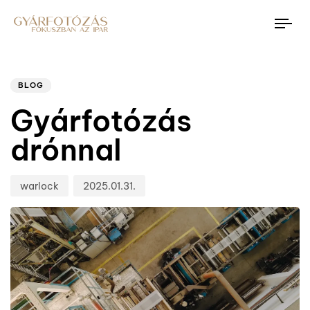
Tog
nav
Author
Published
PUBLISHED
on:
IN:
BLOG
Gyárfotózás
drónnal
warlock
2025.01.31.