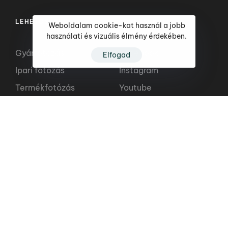
LEHETŐSÉGEK
KÖVESSEN ITT
Weboldalam cookie-kat használ a jobb
használati és vizuális élmény érdekében.
Gyárfotózás
Facebook
Elfogad
Ipari fotózás
Instagram
Termékfotózás
Youtube
Termékfilm készítés
Reklámfilm készítés
Gyárfotózás és Ipari fotózás professzionálisan. 2025.
Minden jog fenntartva.