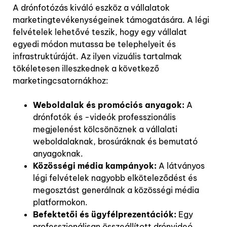
A drónfotózás kiváló eszköz a vállalatok
marketingtevékenységeinek támogatására. A légi
felvételek lehetővé teszik, hogy egy vállalat
egyedi módon mutassa be telephelyeit és
infrastruktúráját. Az ilyen vizuális tartalmak
tökéletesen illeszkednek a következő
marketingcsatornákhoz:
Weboldalak és promóciós anyagok:
A
drónfotók és -videók professzionális
megjelenést kölcsönöznek a vállalati
weboldalaknak, brosúráknak és bemutató
anyagoknak.
Közösségi média kampányok:
A látványos
légi felvételek nagyobb elköteleződést és
megosztást generálnak a közösségi média
platformokon.
Befektetői és ügyfélprezentációk:
Egy
professzionálisan összeállított drónvideó