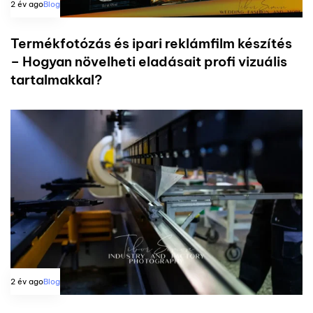
2 év ago
Blog
Termékfotózás és ipari reklámfilm készítés
– Hogyan növelheti eladásait profi vizuális
tartalmakkal?
2 év ago
Blog