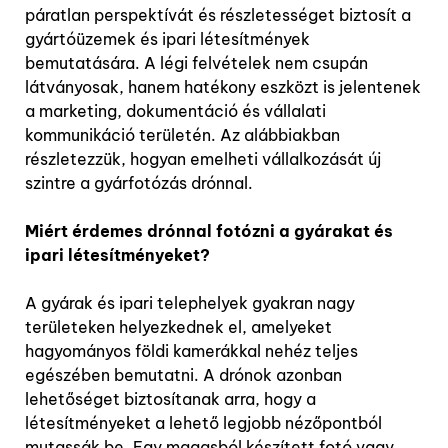
páratlan perspektívát és részletességet biztosít a
gyártóüzemek és ipari létesítmények
bemutatására. A légi felvételek nem csupán
látványosak, hanem hatékony eszközt is jelentenek
a marketing, dokumentáció és vállalati
kommunikáció területén. Az alábbiakban
részletezzük, hogyan emelheti vállalkozását új
szintre a gyárfotózás drónnal.
Miért érdemes drónnal fotózni a gyárakat és
ipari létesítményeket?
A gyárak és ipari telephelyek gyakran nagy
területeken helyezkednek el, amelyeket
hagyományos földi kamerákkal nehéz teljes
egészében bemutatni. A drónok azonban
lehetőséget biztosítanak arra, hogy a
létesítményeket a lehető legjobb nézőpontból
mutassák be. Egy magasból készített fotó vagy