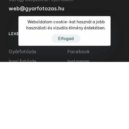
web@gyarfotozas.hu
Weboldalam cookie-kat használ a jobb
használati és vizuális élmény érdekében.
LEHETŐSÉGEK
KÖVESSEN ITT
Elfogad
Gyárfotózás
Facebook
Ipari fotózás
Instagram
Termékfotózás
Youtube
Termékfilm készítés
Reklámfilm készítés