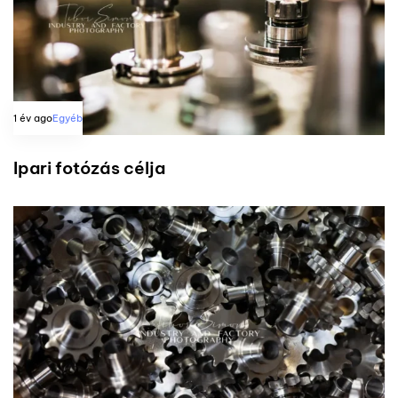
1 év ago
Egyéb
Ipari fotózás célja