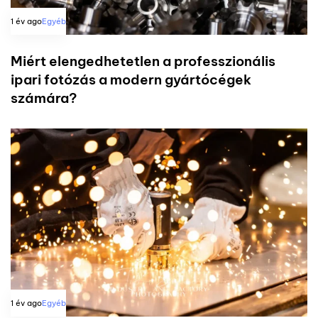
1 év ago
Egyéb
Miért elengedhetetlen a professzionális
ipari fotózás a modern gyártócégek
számára?
1 év ago
Egyéb