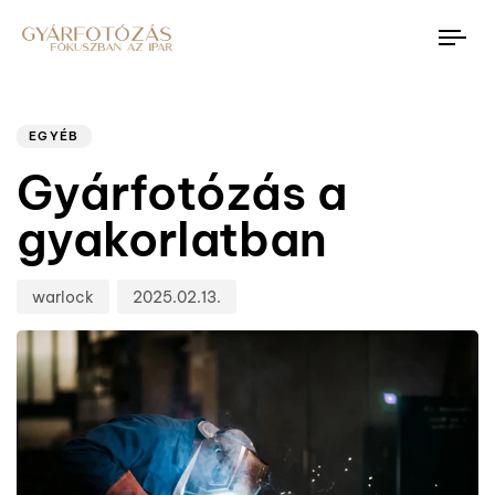
Tog
nav
Author
Published
PUBLISHED
on:
IN:
EGYÉB
Gyárfotózás a
gyakorlatban
warlock
2025.02.13.